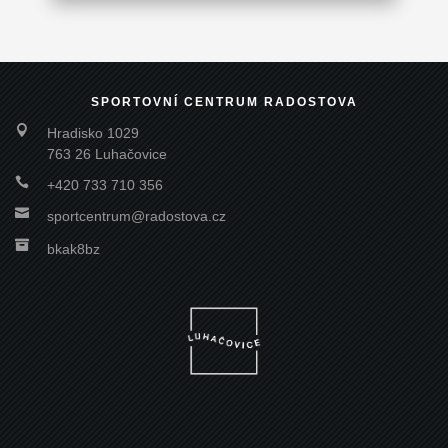
SPORTOVNÍ CENTRUM RADOSTOVA

Hradisko 1029
763 26 Luhačovice

+420 733 710 356

sportcentrum@radostova.cz

bkak8bz