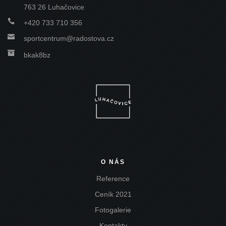
763 26 Luhačovice

+420 733 710 356

sportcentrum@radostova.cz

bkak8bz
O NÁS
Reference
Ceník 2021
Fotogalerie
Kontakty