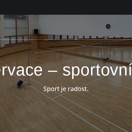
rvace – sportovní
Sport je radost.