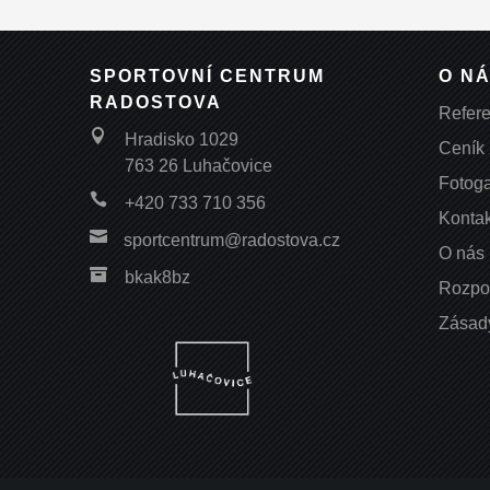
SPORTOVNÍ CENTRUM
O N
RADOSTOVA
Refer

Hradisko 1029
Ceník
763 26 Luhačovice
Fotoga

+420 733 710 356
Kontak

sportcentrum@radostova.cz
O nás

bkak8bz
Rozpo
Zásad