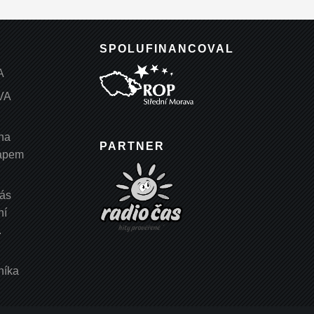
SPOLUFINANCOVAL
A
VA
na
PARTNER
vapem
nás
ní
.
.
níka