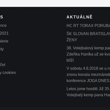
ÁS
AKTUÁLNĚ
ence
HC RT TORAX PORUB
 2021
ŠK SLOVAN BRATISLA
ŽENY
lerie
38. Volejbalový kemp pa
ty
Zdeňka Haníka už se k
blíží
čet
V sobotu 4.8.2018 se u 
y cookies
znovu konala mezinárod
konference JOGA DNES
Letos jsme hostitli Již 35
Volejbalý kemp pana Ha