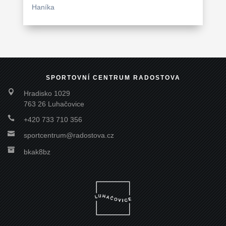
Haníka
SPORTOVNÍ CENTRUM RADOSTOVA

Hradisko 1029
763 26 Luhačovice

+420 733 710 356

sportcentrum@radostova.cz

bkak8bz