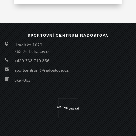
SPORTOVNÍ CENTRUM RADOSTOVA

Hradisko 1029
763 26 Luhačovice

+420 733 710 356

sportcentrum@radostova.cz

bkak8bz