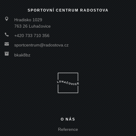
SPORTOVNÍ CENTRUM RADOSTOVA

Hradisko 1029
763 26 Luhačovice

+420 733 710 356

sportcentrum@radostova.cz

bkak8bz
O NÁS
Reference