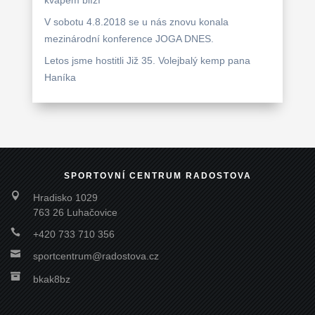
V sobotu 4.8.2018 se u nás znovu konala
mezinárodní konference JOGA DNES.
Letos jsme hostitli Již 35. Volejbalý kemp pana
Haníka
SPORTOVNÍ CENTRUM RADOSTOVA

Hradisko 1029
763 26 Luhačovice

+420 733 710 356

sportcentrum@radostova.cz

bkak8bz