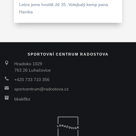
Letos jsme hostitli Již 35. Volejbalý kemp pana
Haníka
SPORTOVNÍ CENTRUM RADOSTOVA

Hradisko 1029
763 26 Luhačovice

+420 733 710 356

sportcentrum@radostova.cz

bkak8bz