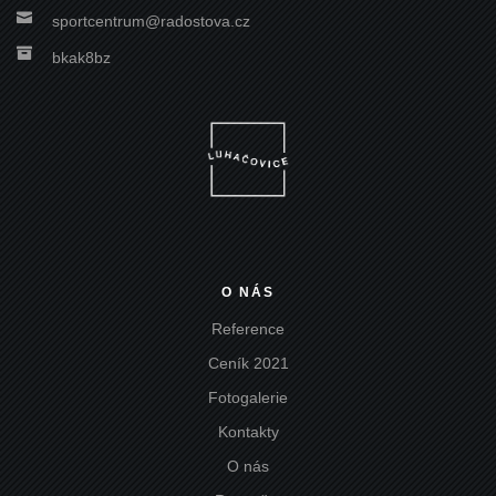

sportcentrum@radostova.cz

bkak8bz
O NÁS
Reference
Ceník 2021
Fotogalerie
Kontakty
O nás