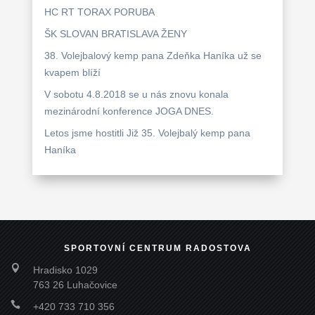
HC RT TORAX PORUBA
ŠK SLOVAN BRATISLAVA ŽENY
38. Volejbalový kemp pana Zdeňka Haníka už se
kvapem blíží
V sobotu 4.8.2018 se u nás znovu konala
mezinárodní konference JOGA DNES.
Letos jsme hostitli Již 35. Volejbalý kemp pana
Haníka
SPORTOVNÍ CENTRUM RADOSTOVA

Hradisko 1029
763 26 Luhačovice

+420 733 710 356