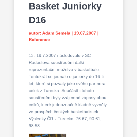
Basket Juniorky
D16
autor:
Adam Semela
|
19.07.2007
|
Reference
13.-19.7.2007 následovalo v SC
Radostova soustředění další
reprezentační mužstvo v basketbale.
Tentokrát se jednalo o juniorky do 16-ti
let, které si pozvaly jako svého partnera
celek z Turecka. Součástí i tohoto
soustředění byly vzájemné zápasy obou
celků, které jednoznačně kladně vyzněly
ve prospěch českých basketbalistek.
Výsledky ČR x Turecko: 76:67, 90:61,
98:58.