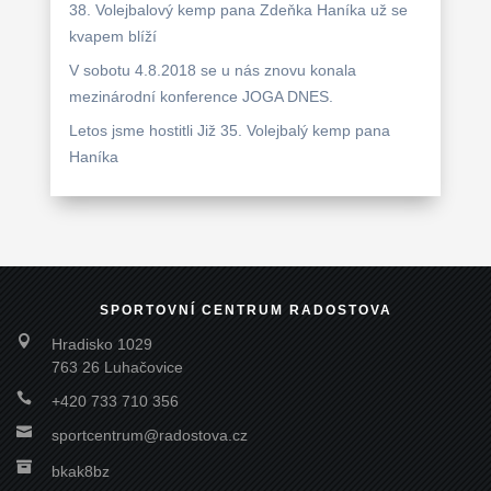
38. Volejbalový kemp pana Zdeňka Haníka už se
kvapem blíží
V sobotu 4.8.2018 se u nás znovu konala
mezinárodní konference JOGA DNES.
Letos jsme hostitli Již 35. Volejbalý kemp pana
Haníka
SPORTOVNÍ CENTRUM RADOSTOVA

Hradisko 1029
763 26 Luhačovice

+420 733 710 356

sportcentrum@radostova.cz

bkak8bz